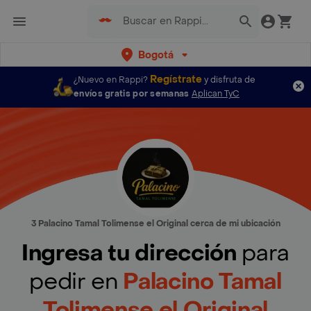
Bogotá
Regístrate
¿Nuevo en Rappi?
y disfruta de
envíos gratis por semanas
Aplican TyC
3 Palacino Tamal Tolimense el Original cerca de mi ubicación
Ingresa tu dirección
para
pedir en
Palacino Tamal
Tolimense el Original