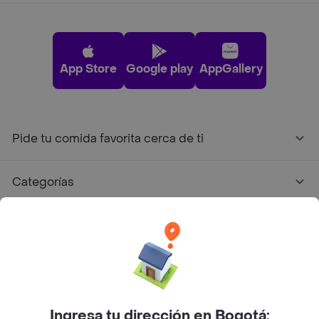
App Store
Google play
AppGallery
Pide tu comida favorita cerca de ti
Categorías
Únete a Rappi
Sobre Rappi
Facebook
Twitter
Instagram
Ingresa tu dirección en Bogotá: