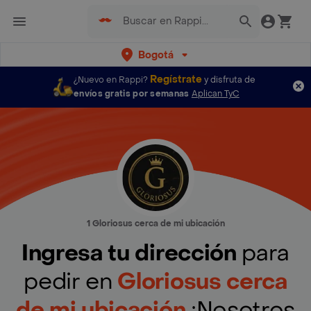
Bogotá
Regístrate
¿Nuevo en Rappi?
y disfruta de
envíos gratis por semanas
Aplican TyC
1 Gloriosus cerca de mi ubicación
Ingresa tu dirección
para
pedir en
Gloriosus cerca
de mi ubicación
¡Nosotros