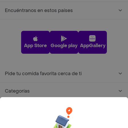
Encuéntranos en estos países
App Store
Google play
AppGallery
Pide tu comida favorita cerca de ti
Categorías
Únete a Rappi
Sobre Rappi