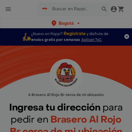
Bogotá
Regístrate
¿Nuevo en Rappi?
y disfruta de
envíos gratis por semanas
Aplican TyC
6 Brasero Al Rojo Br cerca de mi ubicación
Ingresa tu dirección
para
pedir en
Brasero Al Rojo
Br cerca de mi ubicación