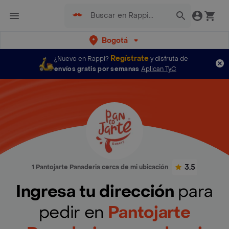
Bogotá
Regístrate
¿Nuevo en Rappi?
y disfruta de
envíos gratis por semanas
Aplican TyC
3.5
1 Pantojarte Panaderia cerca de mi ubicación
Ingresa tu dirección
para
pedir en
Pantojarte