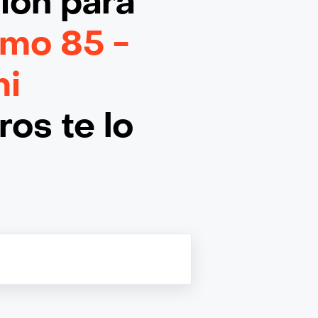
ción
para
imo 85 -
mi
os te lo