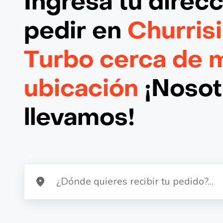
Ingresa tu direc
pedir en
Churris
Turbo cerca de 
ubicación
¡Nosotr
llevamos!