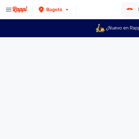
Bogotá
¿Nuevo en Rap