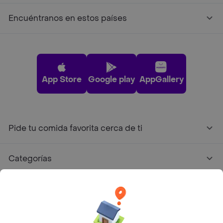
Encuéntranos en estos países
App Store
Google play
AppGallery
Pide tu comida favorita cerca de ti
Categorías
Únete a Rappi
Sobre Rappi