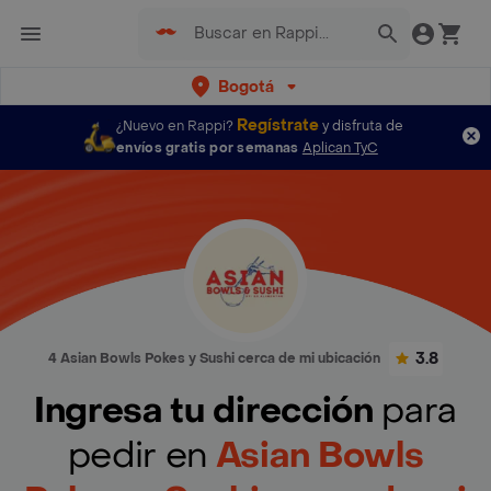
Bogotá
Regístrate
¿Nuevo en Rappi?
y disfruta de
envíos gratis por semanas
Aplican TyC
3.8
4 Asian Bowls Pokes y Sushi cerca de mi ubicación
Ingresa tu dirección
para
pedir en
Asian Bowls