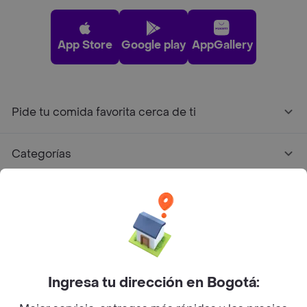
App Store
Google play
AppGallery
Pide tu comida favorita cerca de ti
Categorías
Únete a Rappi
Sobre Rappi
Facebook
Twitter
Instagram
Ingresa tu dirección en Bogotá: