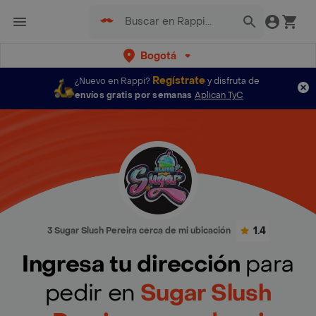
Bogotá
Regístrate
¿Nuevo en Rappi?
y disfruta de
envíos gratis por semanas
Aplican TyC
1.4
3 Sugar Slush Pereira cerca de mi ubicación
Ingresa tu dirección
para
pedir en
Sugar Slush