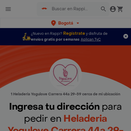
Bogotá
Regístrate
¿Nuevo en Rappi?
y disfruta de
envíos gratis por semanas
Aplican TyC
1 Heladeria Yogulove Carrera 44a 29-59 cerca de mi ubicación
Ingresa tu dirección
para
pedir en
Heladeria
Yogulove Carrera 44a 29-