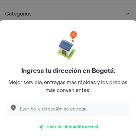
Categorías
Únete a Rappi
Sobre Rappi
Facebook
Twitter
Instagram
Ingresa tu dirección en Bogotá:
Mejor servicio, entregas más rápidas y los precios
©
2026
Rappi Inc. All rights reserved.
más convenientes!
Descubre las
PROMOCIONES
que tenemos
para ti
Rappi S.A.S. --- NIT 900.843.898-9 --- Calle 63 # 16A-02
Bogotá D.C. --- notificacionesrappi@rappi.com
Usar mi ubicación actual