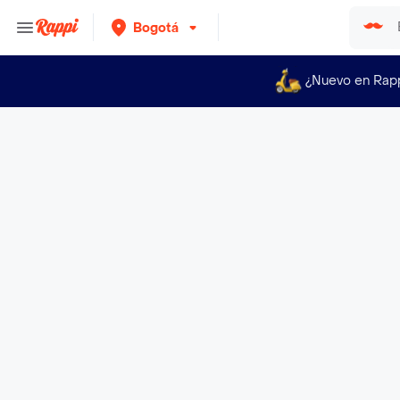
Bogotá
¿Nuevo en Rap