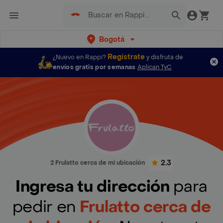
Bogotá
Regístrate
¿Nuevo en Rappi?
y disfruta de
envíos gratis por semanas
Aplican TyC
2.3
2 Frulatto cerca de mi ubicación
Ingresa tu dirección
para
pedir en
Frulatto cerca de