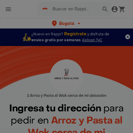
Bogotá
Regístrate
¿Nuevo en Rappi?
y disfruta de
envíos gratis por semanas
Aplican TyC
2 Arroz y Pasta al Wok cerca de mi ubicación
Ingresa tu dirección
para
pedir en
Arroz y Pasta al
Wok cerca de mi