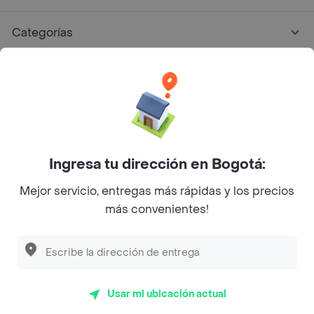
Categorías
Únete a Rappi
Sobre Rappi
Facebook
Twitter
Instagram
Ingresa tu dirección en Bogotá:
Mejor servicio, entregas más rápidas y los precios
©
2026
Rappi Inc. All rights reserved.
más convenientes!
Descubre las
PROMOCIONES
que tenemos
para ti
Rappi S.A.S. --- NIT 900.843.898-9 --- Calle 63 # 16A-02
Bogotá D.C. --- notificacionesrappi@rappi.com
Usar mi ubicación actual