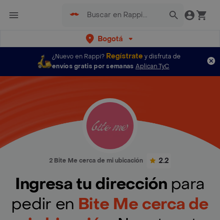
Bogotá
Regístrate
¿Nuevo en Rappi?
y disfruta de
envíos gratis por semanas
Aplican TyC
2.2
2 Bite Me cerca de mi ubicación
Ingresa tu dirección
para
pedir en
Bite Me cerca de