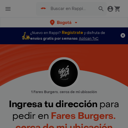
Bogotá
Regístrate
¿Nuevo en Rappi?
y disfruta de
envíos gratis por semanas
Aplican TyC
1 Fares Burgers. cerca de mi ubicación
Ingresa tu dirección
para
pedir en
Fares Burgers.
cerca de mi ubicación