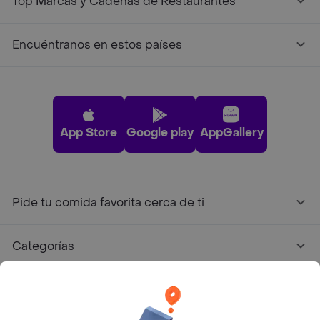
Top Marcas y Cadenas de Restaurantes
Encuéntranos en estos países
App Store
Google play
AppGallery
Pide tu comida favorita cerca de ti
Categorías
Únete a Rappi