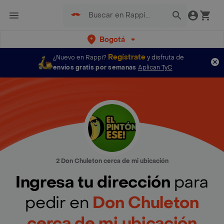
Bogotá
Regístrate
¿Nuevo en Rappi?
y disfruta de
envíos gratis por semanas
Aplican TyC
2 Don Chuleton cerca de mi ubicación
Ingresa tu dirección
para
pedir en
Don Chuleton
cerca de mi ubicación