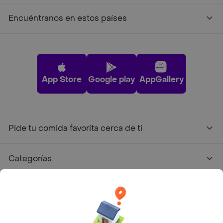
Encuéntranos en estos países
App Store
Google play
AppGallery
Pide tu comida favorita cerca de ti
Categorías
Únete a Rappi
Sobre Rappi