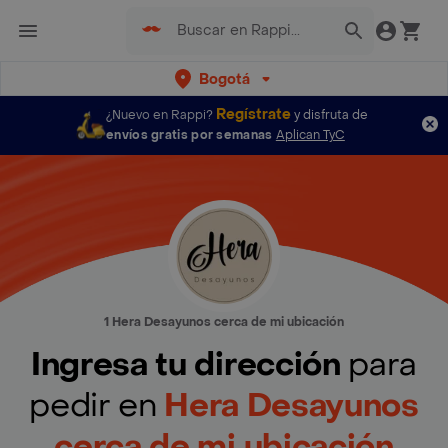
Bogotá
Regístrate
¿Nuevo en Rappi?
y disfruta de
envíos gratis por semanas
Aplican TyC
1 Hera Desayunos cerca de mi ubicación
Ingresa tu dirección
para
pedir en
Hera Desayunos
cerca de mi ubicación