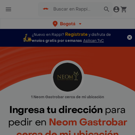
Bogotá
Regístrate
¿Nuevo en Rappi?
y disfruta de
envíos gratis por semanas
Aplican TyC
1 Neom Gastrobar cerca de mi ubicación
Ingresa tu dirección
para
pedir en
Neom Gastrobar
cerca de mi ubicación