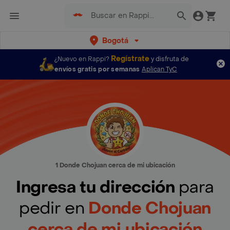
Bogotá
Regístrate
¿Nuevo en Rappi?
y disfruta de
envíos gratis por semanas
Aplican TyC
1 Donde Chojuan cerca de mi ubicación
Ingresa tu dirección
para
pedir en
Donde Chojuan
cerca de mi ubicación