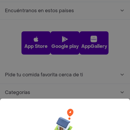
Encuéntranos en estos países
App Store
Google play
AppGallery
Pide tu comida favorita cerca de ti
Categorías
Únete a Rappi
Sobre Rappi