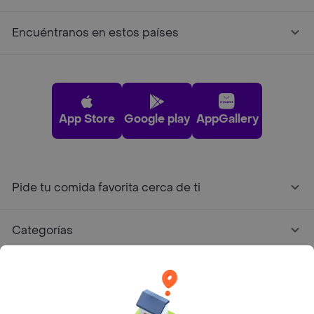
Encuéntranos en estos países
App Store
Google play
AppGallery
Pide tu comida favorita cerca de ti
Categorías
Únete a Rappi