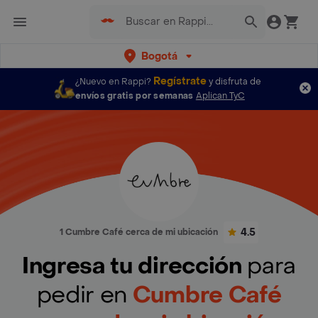
Bogotá
Regístrate
¿Nuevo en Rappi?
y disfruta de
envíos gratis por semanas
Aplican TyC
4.5
1 Cumbre Café cerca de mi ubicación
Ingresa tu dirección
para
pedir en
Cumbre Café