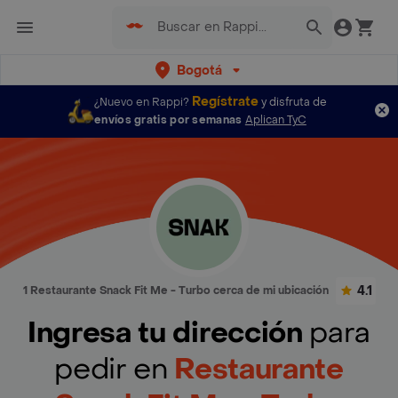
Bogotá
Regístrate
¿Nuevo en Rappi?
y disfruta de
envíos gratis por semanas
Aplican TyC
4.1
1 Restaurante Snack Fit Me - Turbo cerca de mi ubicación
Ingresa tu dirección
para
pedir en
Restaurante