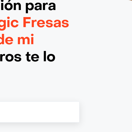
ción
para
ic Fresas
de mi
os te lo