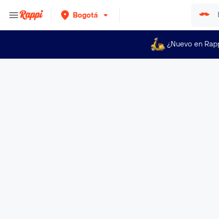
Bogotá
¿Nuevo en Rap