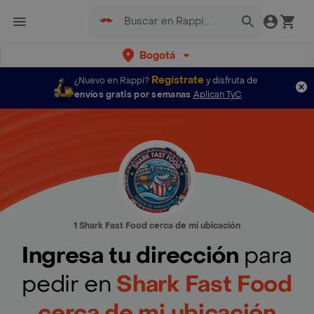
Bogotá
Regístrate
¿Nuevo en Rappi?
y disfruta de
envíos gratis por semanas
Aplican TyC
1 Shark Fast Food cerca de mi ubicación
Ingresa tu dirección
para
pedir en
Shark Fast Food
cerca de mi ubicación