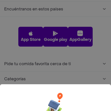
Encuéntranos en estos países
App Store
Google play
AppGallery
Pide tu comida favorita cerca de ti
Categorías
Únete a Rappi
Sobre Rappi