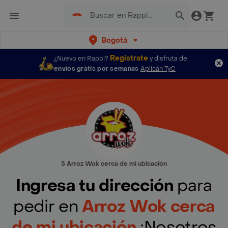
Bogotá
Regístrate
¿Nuevo en Rappi?
y disfruta de
envíos gratis por semanas
Aplican TyC
5 Arroz Wok cerca de mi ubicación
Ingresa tu dirección
para
pedir en
Arroz Wok cerca
de mi ubicación
¡Nosotros