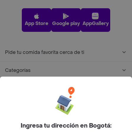
App Store
Google play
AppGallery
Pide tu comida favorita cerca de ti
Categorías
Únete a Rappi
Sobre Rappi
Facebook
Twitter
Instagram
Ingresa tu dirección en Bogotá: