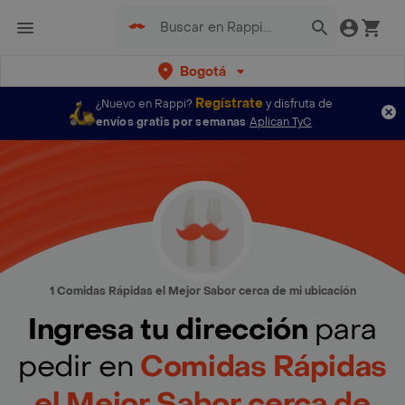
Bogotá
Regístrate
¿Nuevo en Rappi?
y disfruta de
envíos gratis por semanas
Aplican TyC
1 Comidas Rápidas el Mejor Sabor cerca de mi ubicación
Ingresa tu dirección
para
pedir en
Comidas Rápidas
el Mejor Sabor cerca de