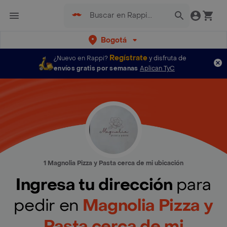
Bogotá
Regístrate
¿Nuevo en Rappi?
y disfruta de
envíos gratis por semanas
Aplican TyC
1 Magnolia Pizza y Pasta cerca de mi ubicación
Ingresa tu dirección
para
pedir en
Magnolia Pizza y
Pasta cerca de mi