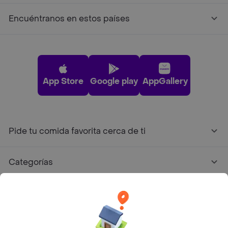
Encuéntranos en estos países
App Store
Google play
AppGallery
Pide tu comida favorita cerca de ti
Categorías
Únete a Rappi
Sobre Rappi