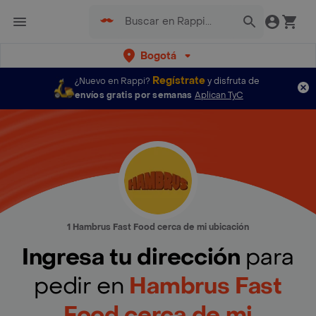
Bogotá
Regístrate
¿Nuevo en Rappi?
y disfruta de
envíos gratis por semanas
Aplican TyC
1 Hambrus Fast Food cerca de mi ubicación
Ingresa tu dirección
para
pedir en
Hambrus Fast
Food cerca de mi