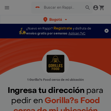
Bogotá
Regístrate
¿Nuevo en Rappi?
y disfruta de
envíos gratis por semanas
Aplican TyC
1 Gorilla?s Food cerca de mi ubicación
Ingresa tu dirección
para
pedir en
Gorilla?s Food
cerca de mi ubicación