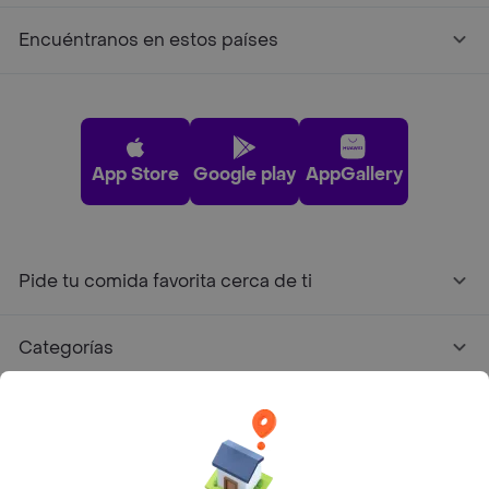
Encuéntranos en estos países
App Store
Google play
AppGallery
Pide tu comida favorita cerca de ti
Categorías
Únete a Rappi
Sobre Rappi