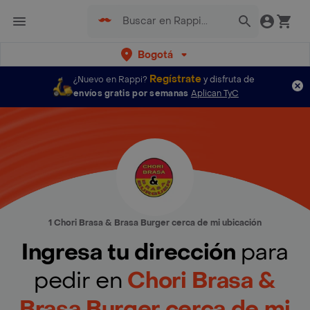
Bogotá
Regístrate
¿Nuevo en Rappi?
y disfruta de
envíos gratis por semanas
Aplican TyC
1 Chori Brasa & Brasa Burger cerca de mi ubicación
Ingresa tu dirección
para
pedir en
Chori Brasa &
Brasa Burger cerca de mi