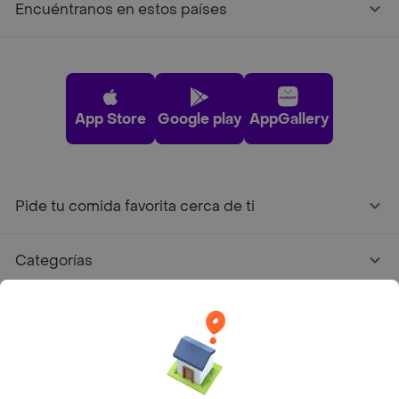
Encuéntranos en estos países
App Store
Google play
AppGallery
Pide tu comida favorita cerca de ti
Categorías
Únete a Rappi
Sobre Rappi