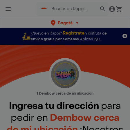
Bogotá
Regístrate
¿Nuevo en Rappi?
y disfruta de
envíos gratis por semanas
Aplican TyC
1 Dembow cerca de mi ubicación
Ingresa tu dirección
para
pedir en
Dembow cerca
de mi ubicación
¡Nosotros