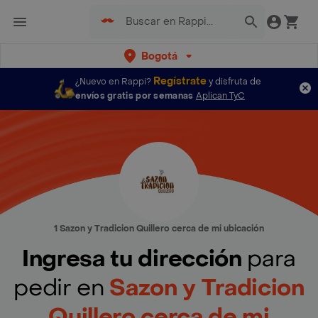
Bogotá
Regístrate
¿Nuevo en Rappi?
y disfruta de
envíos gratis por semanas
Aplican TyC
1 Sazon y Tradicion Quillero cerca de mi ubicación
Ingresa tu dirección
para
pedir en
Sazon y Tradicion
Quillero cerca de mi