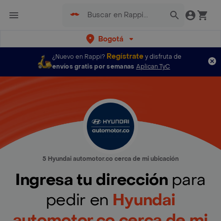
Bogotá
Regístrate
¿Nuevo en Rappi?
y disfruta de
envíos gratis por semanas
Aplican TyC
5 Hyundai automotor.co cerca de mi ubicación
Ingresa tu dirección
para
pedir en
Hyundai
automotor.co cerca de mi