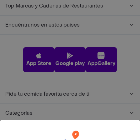
Top Marcas y Cadenas de Restaurantes
Encuéntranos en estos países
App Store
Google play
AppGallery
Pide tu comida favorita cerca de ti
Categorías
Únete a Rappi