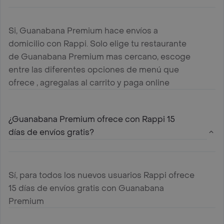
Si, Guanabana Premium hace envíos a
domicilio con Rappi. Solo elige tu restaurante
de Guanabana Premium mas cercano, escoge
entre las diferentes opciones de menú que
ofrece , agregalas al carrito y paga online
¿Guanabana Premium ofrece con Rappi 15
días de envíos gratis?
Sí, para todos los nuevos usuarios Rappi ofrece
15 días de envíos gratis con Guanabana
Premium