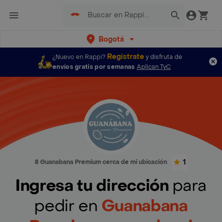
Bogotá
Regístrate
¿Nuevo en Rappi?
y disfruta de
envíos gratis por semanas
Aplican TyC
1
8 Guanabana Premium cerca de mi ubicación
Ingresa tu dirección
para
pedir en
Guanabana