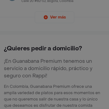
Calle 20 #82-52, Bogotá, Colombia
Ver más
¿Quieres pedir a domicilio?
¡En Guanabana Premium tenemos un
servicio a domicilio rápido, práctico y
seguro con Rappi!
En Colombia, Guanabana Premium ofrece una
amplia variedad de platos para esos momentos en
que no queremos salir de nuestra casa y lo único
que deseamos es disfrutar de nuestra comida