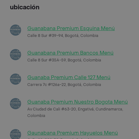
ubicación
Guanabana Premium Esquina Menú
Calle 8 Sur #39-94, Bogotá, Colombia
Guanabana Premium Bancos Menú
Calle 8 Sur #35A-59, Bogotá, Colombia
Guanaba Premium Calle 127 Menú
Carrera 7c #126a-22, Bogotá, Colombia
Guanaba Premium Nuestro Bogota Menú
Av Ciudad de Cali #63-20, Engativá, Cundinamarca,
Colombia
Gaunabana Premium Hayuelos Menú