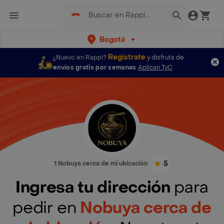
Bogotá
Regístrate
¿Nuevo en Rappi?
y disfruta de
envíos gratis por semanas
Aplican TyC
5
1 Nobuya cerca de mi ubicación
Ingresa tu dirección
para
pedir en
Nobuya cerca de