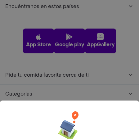
Encuéntranos en estos países
App Store
Google play
AppGallery
Pide tu comida favorita cerca de ti
Categorías
Únete a Rappi
Sobre Rappi