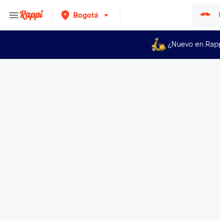
Bogotá
¿Nuevo en Rap