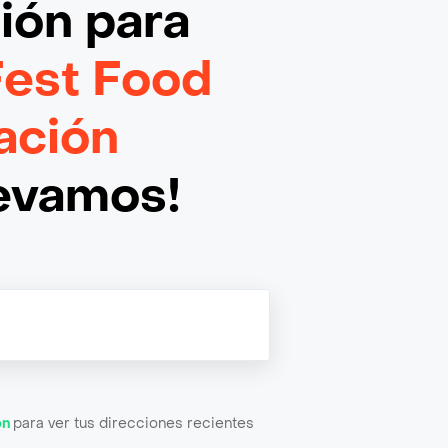
ción
para
Fest Food
ación
levamos!
ón
para ver tus direcciones recientes