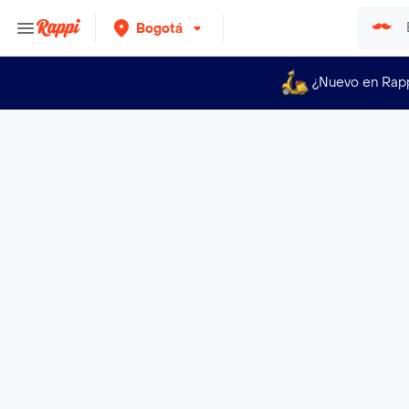
Bogotá
¿Nuevo en Rap