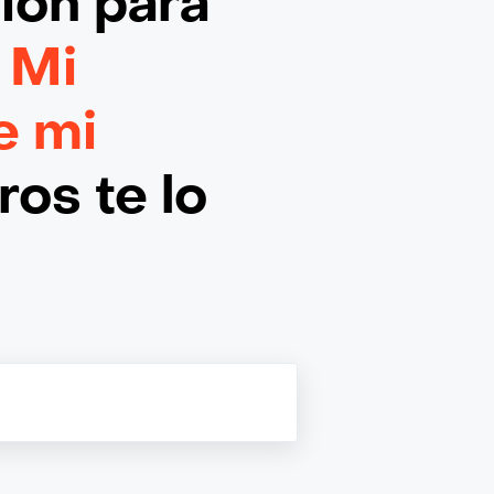
ción
para
 Mi
e mi
os te lo