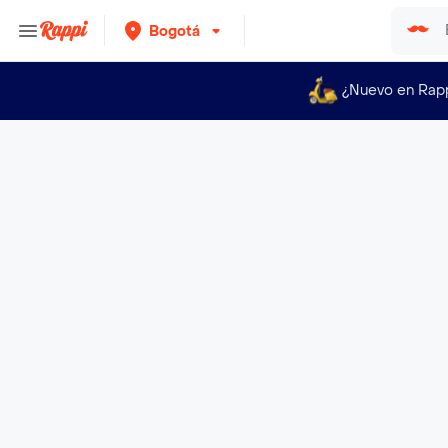
Bogotá
¿Nuevo en Rap