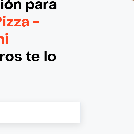
ción
para
Pizza -
mi
os te lo