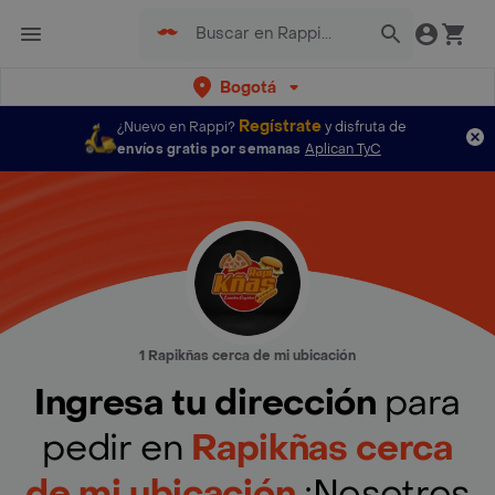
Bogotá
Regístrate
¿Nuevo en Rappi?
y disfruta de
envíos gratis por semanas
Aplican TyC
1 Rapikñas cerca de mi ubicación
Ingresa tu dirección
para
pedir en
Rapikñas cerca
de mi ubicación
¡Nosotros