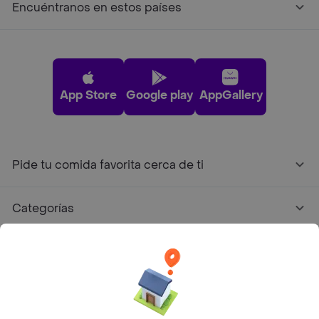
Encuéntranos en estos países
App Store
Google play
AppGallery
Pide tu comida favorita cerca de ti
Categorías
Únete a Rappi
Sobre Rappi