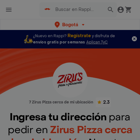
Bogotá
Regístrate
¿Nuevo en Rappi?
y disfruta de
envíos gratis por semanas
Aplican TyC
2.3
7 Zirus Pizza cerca de mi ubicación
Ingresa tu dirección
para
pedir en
Zirus Pizza cerca