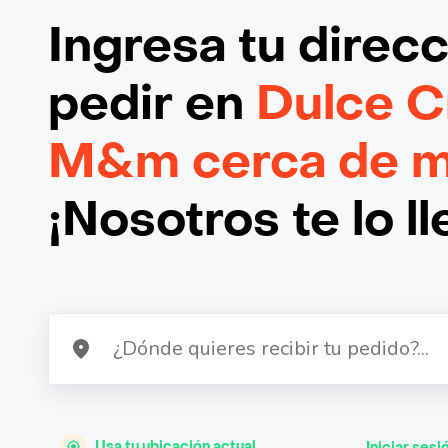
Ingresa tu direc
pedir en
Dulce C
M&m cerca de mi
¡Nosotros te lo l
Usa tu ubicación actual
Iniciar sesi