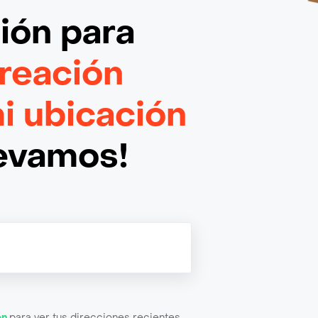
ción
para
reación
 ubicación
levamos!
ón
para ver tus direcciones recientes