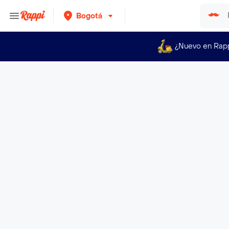
Bogotá
¿Nuevo en Rap