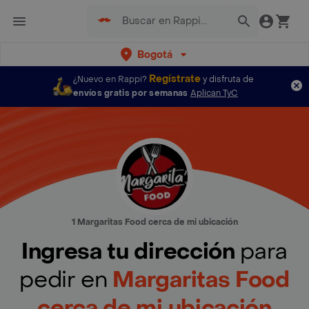
Bogotá
Regístrate
¿Nuevo en Rappi?
y disfruta de
envíos gratis por semanas
Aplican TyC
1 Margaritas Food cerca de mi ubicación
Ingresa tu dirección
para
pedir en
Margaritas Food
cerca de mi ubicación