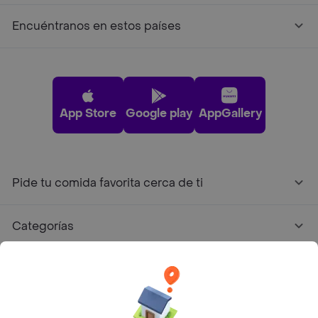
Encuéntranos en estos países
App Store
Google play
AppGallery
Pide tu comida favorita cerca de ti
Categorías
Únete a Rappi
Sobre Rappi