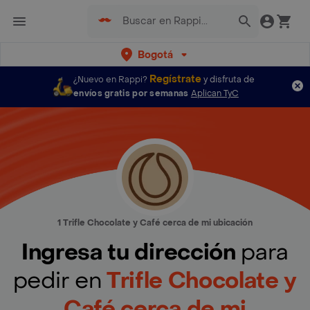
Bogotá
Regístrate
¿Nuevo en Rappi?
y disfruta de
envíos gratis por semanas
Aplican TyC
1 Trifle Chocolate y Café cerca de mi ubicación
Ingresa tu dirección
para
pedir en
Trifle Chocolate y
Café cerca de mi