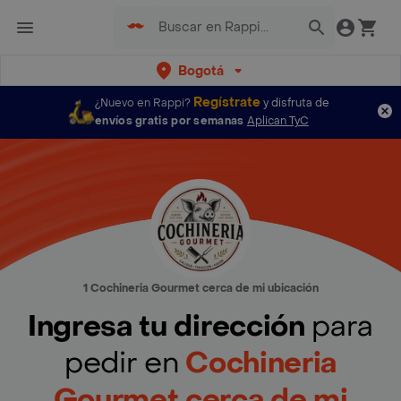
Bogotá
Regístrate
¿Nuevo en Rappi?
y disfruta de
envíos gratis por semanas
Aplican TyC
1 Cochineria Gourmet cerca de mi ubicación
Ingresa tu dirección
para
pedir en
Cochineria
Gourmet cerca de mi