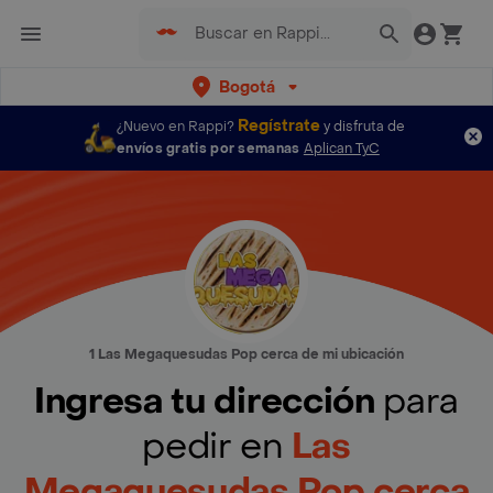
Bogotá
Regístrate
¿Nuevo en Rappi?
y disfruta de
envíos gratis por semanas
Aplican TyC
1 Las Megaquesudas Pop cerca de mi ubicación
Ingresa tu dirección
para
pedir en
Las
Megaquesudas Pop cerca