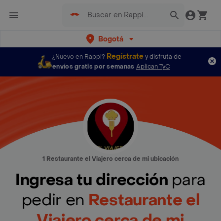
Bogotá
Regístrate
¿Nuevo en Rappi?
y disfruta de
envíos gratis por semanas
Aplican TyC
1 Restaurante el Viajero cerca de mi ubicación
Ingresa tu dirección
para
pedir en
Restaurante el
Viajero cerca de mi