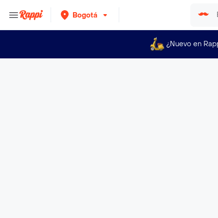
Bogotá
¿Nuevo en Rap