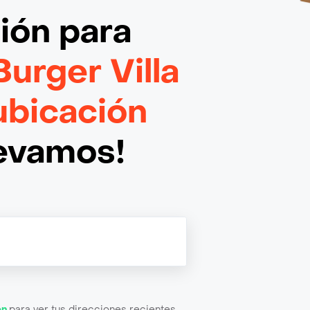
ción
para
urger Villa
ubicación
levamos!
ón
para ver tus direcciones recientes