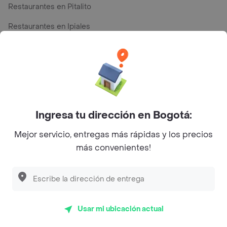
Restaurantes en Pitalito
Restaurantes en Ipiales
Restaurantes en San Andres
Top Marcas y Cadenas de Restaurantes
Ingresa tu dirección en Bogotá:
Encuéntranos en estos países
Mejor servicio, entregas más rápidas y los precios
más convenientes!
App Store
Google play
AppGallery
Usar mi ubicación actual