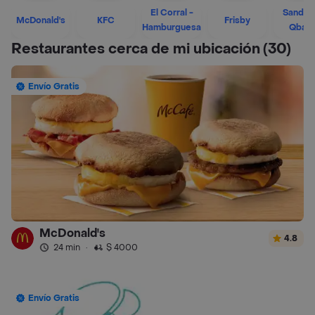
El Corral -
Sandwi
McDonald's
KFC
Frisby
Hamburguesa
Qban
Restaurantes cerca de mi ubicación
(30)
Envío Gratis
McDonald's
4.8
24 min
·
$ 4000
Envío Gratis