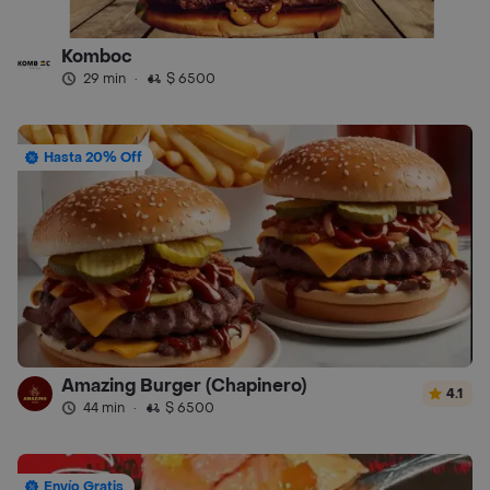
Komboc
29 min
·
$ 6500
Hasta 20% Off
Amazing Burger (Chapinero)
4.1
44 min
·
$ 6500
Envío Gratis