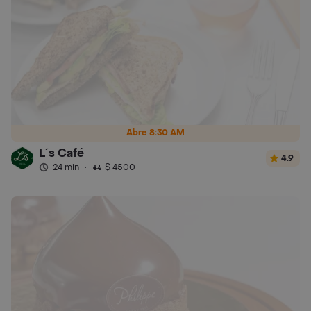
Abre 8:30 AM
L´s Café
4.9
24 min
·
$ 4500