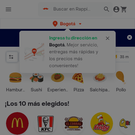
Bogotá
Regístrate
¿Nuevo en Rappi?
y disfruta de
Ingresa tu dirección en
envíos gratis por semanas
Aplican TyC
Bogotá
.
Mejor servicio,
entregas más rápidas y
Relevancia
Promos
+ 4.5
35 mins
los precios más
convenientes!
Hamburguesa
Sushi
Experiencias Foodies
Pizza
Salchipapas
Pollo
S
¡Los 10 más elegidos!