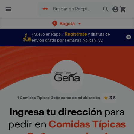
Bogotá
Regístrate
¿Nuevo en Rappi?
y disfruta de
envíos gratis por semanas
Aplican TyC
3.5
1 Comidas Típicas Geña cerca de mi ubicación
Ingresa tu dirección
para
pedir en
Comidas Típicas