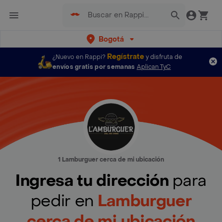
Bogotá
Regístrate
¿Nuevo en Rappi?
y disfruta de
envíos gratis por semanas
Aplican TyC
1 Lamburguer cerca de mi ubicación
Ingresa tu dirección
para
pedir en
Lamburguer
cerca de mi ubicación