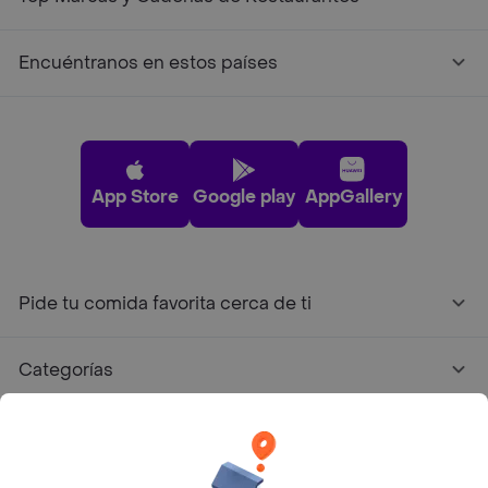
Encuéntranos en estos países
App Store
Google play
AppGallery
Pide tu comida favorita cerca de ti
Categorías
Únete a Rappi