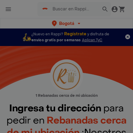
Bogotá
Regístrate
¿Nuevo en Rappi?
y disfruta de
envíos gratis por semanas
Aplican TyC
1 Rebanadas cerca de mi ubicación
Ingresa tu dirección
para
pedir en
Rebanadas cerca
de mi ubicación
¡Nosotros