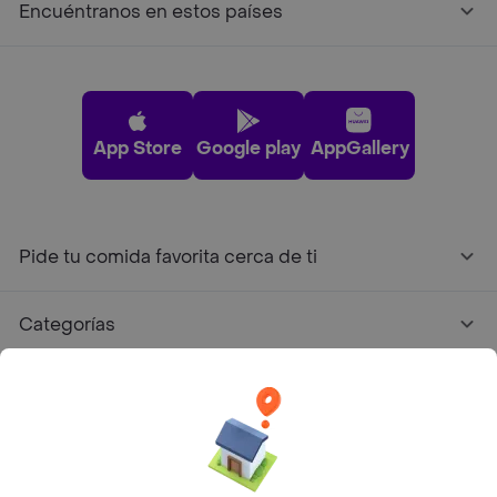
Encuéntranos en estos países
App Store
Google play
AppGallery
Pide tu comida favorita cerca de ti
Categorías
Únete a Rappi
Sobre Rappi